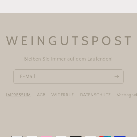
W E I N G U T S P O S T
Bleiben Sie immer auf dem Laufenden!
E-Mail
N
IMPRESSUM
AGB
WIDERRUF
DATENSCHUTZ
Vertrag w