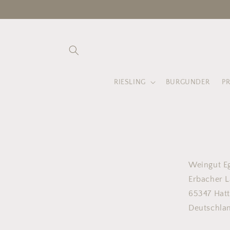
Direkt
zum
Inhalt
RIESLING
BURGUNDER
P
Weingut E
Erbacher L
65347 Hat
Deutschla