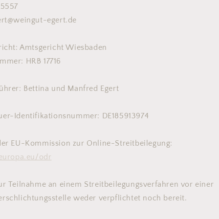
35557
ert@weingut-egert.de
richt: Amtsgericht Wiesbaden
ummer: HRB 17716
ührer: Bettina und Manfred Egert
uer-Identifikationsnummer: DE185913974
der EU-Kommission zur Online-Streitbeilegung:
.europa.eu/odr
ur Teilnahme an einem Streitbeilegungsverfahren vor einer
rschlichtungsstelle weder verpflichtet noch bereit.